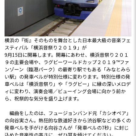
横浜の『街』そのものを舞台とした日本最大級の音楽フェ
スティバル「横浜音祭り２０１９」が
9月15日に開幕します。開幕にあわせ、横浜音祭り２０１
９の主要会場や、ラグビーワールドカップ２０１９™ファ
ンゾーン（臨港パーク）の最寄り駅でもある「みなとみら
い駅」の発車ベルが特別仕様に変わります。特別仕様の発
車ベルは「横浜音祭り」や「ラグビー」に縁の深いメロデ
ィに変わり、演奏会場／ビューイング会場に向かう前か
ら、祝祭的な気分を盛り上げます。
編曲をしたのは、フュージョンバンド元「カシオペア」
の向谷実さん。熱狂的な鉄道好きから渋谷駅などの多くの
発車ベルを手がける向谷さんが「発車ベルの7秒」に封じ
込めた音楽性の高さに、ぜひ耳を傾けてください。