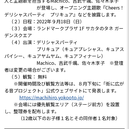
人と主題歌を担当するMachico、吉武千颯、佐々木李子
が登場し、オープニング主題歌『Cheers！
デリシャスパーティ プリキュア』などを披露します。
（２）日程：2022年９月18日（日）
（３）会場：ランドマークプラザ 1F サカタのタネ ガー
デンスクエア
（４）出演：デリシャスパーティ
プリキュア（キュアプレシャス、キュアス
パイシー、キュアヤムヤム、キュアフィナーレ）
Machico、吉武千颯、佐々木李子 ※登壇
者は変更の場合がございます。
（５）観覧： 無料
※開催時間及び観覧方法等は、８月下旬に「街に広が
る音プロジェクト」公式ウェブサイトにて発表します。
https://machihiro.yokooto.jp/
※会場には優先観覧エリア（ステージ前方）を設置
し、整理券を配布します。
（12歳以下のお子様１名とその同伴者１名対象）