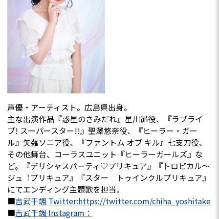
声優・アーティスト。広島県出身。
主な出演作品『惑星のさみだれ』星川昴役、『ラブライ
ブ! スーパースター!!』聖澤悠奈役、『ヒーラー・ガー
ル』矢薙ソニア役、『ファントム オブ キル』七支刀役、
その他舞台、コーラスユニット『ヒーラーガールズ』な
ど。『デリシャスパーティ♡プリキュア』『トロピカル～
ジュ︕プリキュア』『スター トゥインクルプリキュア』
にてエンディング主題歌を担当。
■
吉武千颯 Twitter:https://twitter.com/chiha_yoshitake
■
吉武千颯 Instagram：