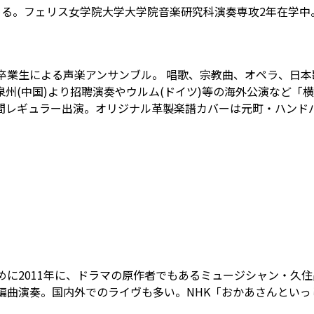
る。フェリス女学院大学大学院音楽研究科演奏専攻2年在学中。
卒業生による声楽アンサンブル。 唱歌、宗教曲、オペラ、日
、泉州(中国)より招聘演奏やウルム(ドイツ)等の海外公演など
７年間レギュラー出演。オリジナル革製楽譜カバーは元町・ハンド
めに2011年に、ドラマの原作者でもあるミュージシャン・久
編曲演奏。国内外でのライヴも多い。NHK「おかあさんといっ