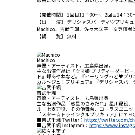
最高にあったかくて、おいしいプリキュア誕
【開催時間】 1回目11：00〜、2回目14：30
【出 演】 デリシャスパーティ♡プリキュ
Machico、吉武千颯、佐々木李子 ※登壇
【観 覧】 無料
Machico
声優・アーティスト。広島県出身。
主な出演作品は『ウマ娘 プリティーダービ
ド』岬あやねなど。『ヒーリングっど♥プリキュ
カル～ジュ！プリキュア』『デリシャスパー
吉武千颯
声優・アーティスト。広島県出身。
主な出演作品「惑星のさみだれ」星川昴役、「
ル」七支刀役、その他舞台、コーラスユニッ
「スター☆トゥインクルプリキュア」にてE
■吉武千颯 Twitter：
https://twitter.com/c
■吉武千颯 Instagram：
https://www.instagr