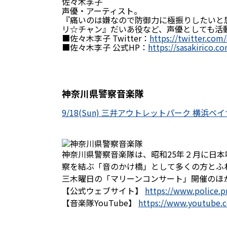
佐々木李子
声優・アーティスト。
『痛いのは嫌なので防御力に極振りしたいと
リ☆チャン』だいあ役など、声優としても活
■佐々木李子 Twitter：
https://twitter.com/
■佐々木李子 公式HP：
https://sasakirico.c
神奈川県警察音楽隊
9/18(Sun) 三井アウトレットパーク 横浜ベイ
神奈川県警察音楽隊は、昭和25年２月に日
察を結ぶ「音のかけ橋」として多くの方とふ
三木曜日の「マリーンコンサート」開催のほか
【公式ウェブサイト】
https://www.police.
【音楽隊YouTube】
https://www.youtube.