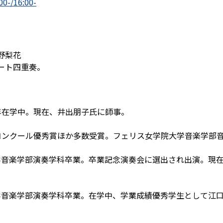
-/16:00-
野梨花
ート四重奏。
年在学中。現在、井出朋子氏に師事。
コンクール優秀賞ほか多数受賞。フェリス女学院大学音楽学部
学音楽学部演奏学科卒業。卒業記念演奏会に選出され出演。現在
学音楽学部演奏学科卒業。在学中、学業成績優秀学生として江