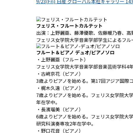
9/23(Fri) 日産 グローバル本社ギャラリー 14:00
フェリス・フルートカルテット
出演：上野麗亜、藤澤優歌、佐藤暖乃春、高
フェリス女学院大学音楽学部学生によるフル
フルート＆ピアノ デュオ/ピアノソロ
・上野麗亜（フルート）
フェリス女学院大学音楽学部音楽芸術学科4
・古﨑京花（ピアノ）
3歳よりピアノを始める。第17回アジア国際
・梶木久遠（ピアノ）
7歳よりピアノを始める。フェリス女学院大
年在学中。
・長濱瑠美（ピアノ）
6歳よりピアノを始める。フェリス女学院大
研究科演奏専攻2年在学中。
・野口花音（ピアノ）