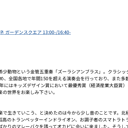
 ガーデンスクエア 13:00-/16:40-
希少動物という金管五重奏「ズーラシアンブラス」。クラシッ
め、全国各地で年間150を超える演奏会を行っており、また多数
11年にはキッズデザイン賞において最優秀賞（経済産業大臣賞
楽の世界をお楽しみ下さい。
楽で生きていこう、と決めたのは今から少し昔のことです。北
孤高のトランペッターインドライオン、お調子者のスマトラト
ばかりのマレーバクを誘ってオカピに会いに来ました。そうし