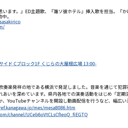
思います。』ED主題歌、『誰ソ彼ホテル』挿入歌を担当。『か
動中。
sasakirico
om/
サイド Cブロック1F くじらの大屋根広場 13:00-
本吹奏楽発祥の地である横浜で発足しました。音楽を通じて犯罪
れあいを深めています。県内各地での演奏活動をはじめ「定期
、YouTubeチャンネルを開設し動画配信を行うなど、幅広
pref.kanagawa.jp/mes/mesa8086.htm
com/channel/UCeb6oVtCLsCfIeoQ_fiEGTQ