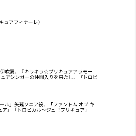
キュアフィナーレ）
』伊吹翼、『キラキラ☆プリキュアアラモー
リキュアシンガーの仲間入りを果たし、『トロピ
ール」矢薙ソニア役、「ファントム オブ キ
ュア」「トロピカル～ジュ︕プリキュア」