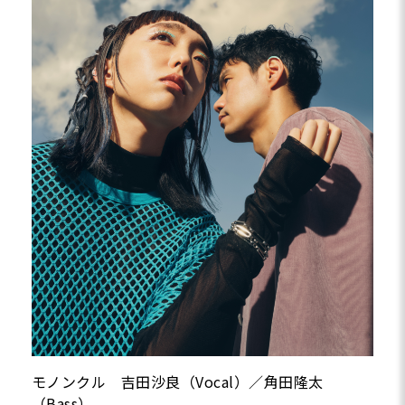
モノンクル 吉田沙良（Vocal）／角田隆太
（Bass）