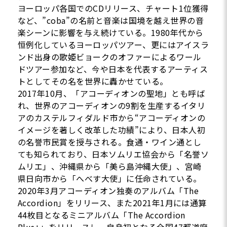
ヨーロッパ各国でのCDリリース、チャート1位獲得
など、”coba”の名前と音楽は国境を越え世界の音
楽シーンに影響を与え続けている。1980年代から
恒例化しているヨーロッパツアー、更にはアイスラ
ンド出身の歌姫ビョークのオファーによるワール
ドツアー参加など、今や日本を代表するアーティス
トとしてその名を世界に轟かせている。
2017年10月、「アコーディオンの聖地」とも呼ば
れ、世界のアコーディオンの9割を生産するイタリ
アのカステルフィダルド市から“アコーディオンの
イメージを著しく改革した功績”により、日本人初
の名誉市民賞を授与される。食通・ワイン通とし
ても知られており、日本ソムリエ協会から「名誉ソ
ムリエ」、沖縄県から「美ら島沖縄大使」、宮崎
県日向市から「へべす大使」に任命されている。
2020年3月アコーディオン独奏のアルバム「The
Accordion」をリリース、また2021年1月には通算
44枚目となるミニアルバム「The Accordion