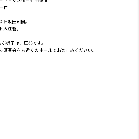
ート・マスター石田泰尚。
一仁。
。
スト阪田知樹。
ト大江馨。
並ぶ様子は、圧巻です。
の演奏会をお近くのホールでお楽しみください。