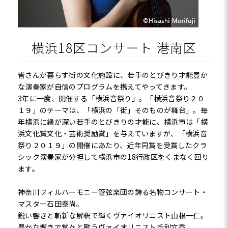
横浜18区コンサート 港南区
皆さんが暮らす街の文化施設に、若手のとびきり才能豊か
な演奏家が自信のプログラムを携えてやってきます。
3年に一度、開催する「横浜音祭り」。「横浜音祭り２０
１９」のテーマは、「横浜の「街」そのものが舞台」。毎
年横浜に縁が深い若手のとびきりの才能に、横浜市は「横
浜文化賞文化・芸術奨励賞」を与えていますが、「横浜音
祭り２０１９」の開催にあたり、近年同賞を受賞したクラ
シック演奏家が分担して横浜市の18行政区をくまなく回り
ます。
神奈川フィルハーモニー管弦楽団の誇る名物コンサート・
マスター石田泰尚。
鋭い響きと斬新な解釈で輝くヴァイオリニスト山根一仁。
豊かな響きで堂々と歌うヴァイオリニスト毛利文香。