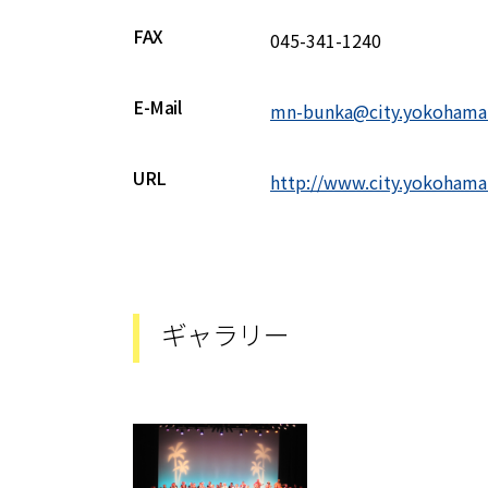
FAX
045-341-1240
E-Mail
mn-bunka@city.yokohama
URL
http://www.city.yokohama
ギャラリー