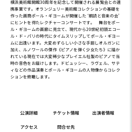
横浜美術館開館30周年を記念して開催される展覧会との連
携事業です。オランジュリー美術館コレクションの基礎を
作った画商ポール・ギヨームが開催した ‘朗読と音楽の会’
にヒントを得たレクチャーコンサートです。 舞台をポー
ル・ギヨームの画廊に見立て、現代から20世紀初頭エコー
ル・ド・パリの時代にタイムスリップしてポール・ギヨー
ムに出逢います。大変めずらしい小さな手廻しオルガンに
加え、ルノワールの傑作《ピアノを弾く少女たち》に描か
れている現在では大変稀少なプレイエル社製のピアノで当
時の音色をお届けします。ドビュッシー、ラヴェル、サテ
ィなどの作品演奏とポール・ギヨームの人物像からコレク
ションを俯瞰します。
公演詳細
チケット情報
出演者情報
アクセス
問合せ先