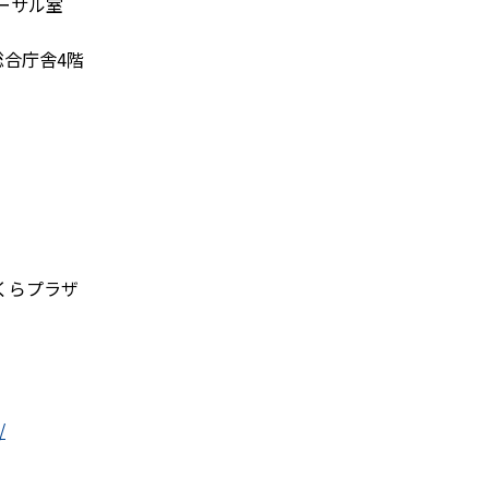
ーサル室
総合庁舎4階
くらプラザ
/