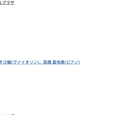
らプラザ
野 沙織(ヴァイオリン)、高橋 亜侑美(ピアノ)