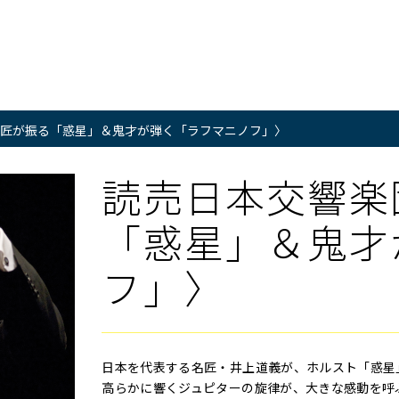
匠が振る「惑星」＆鬼才が弾く「ラフマニノフ」〉
読売日本交響楽
「惑星」＆鬼才
フ」〉
日本を代表する名匠・井上道義が、ホルスト「惑星
高らかに響くジュピターの旋律が、大きな感動を呼