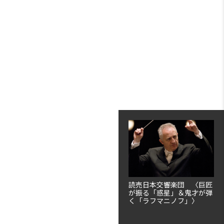
読売日本交響楽団 〈巨匠
が振る「惑星」＆鬼才が弾
く「ラフマニノフ」〉