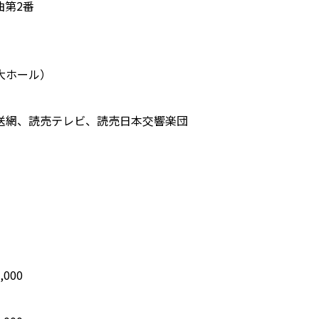
曲第2番
大ホール）
送網、読売テレビ、読売日本交響楽団
4,000