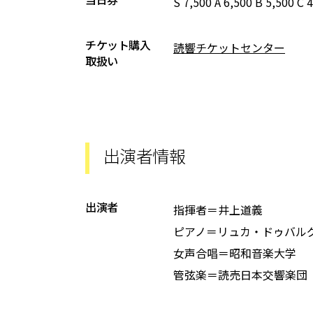
S 7,500 A 6,500 B 5,500 C 
チケット購入
読響チケットセンター
取扱い
出演者情報
出演者
指揮者＝井上道義
ピアノ＝リュカ・ドゥバル
女声合唱＝昭和音楽大学
管弦楽＝読売日本交響楽団