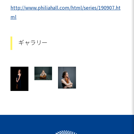
http://www.philiahall.com/html/series/190907.ht
ml
ギャラリー