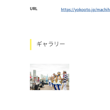
URL
https://yokooto.jp/machih
ギャラリー