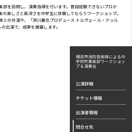
楽部を訪問し、演奏指導を行います。普段経験できないプロか
楽の楽しさと奥深さを中学生に体験してもらうワークショップ。
隊との共演や、「須川展也プロデュース トルヴェール・クヮル
トへの出演で、成果を披露します。
横浜市消防音楽隊による中
学校吹奏楽部ワークショッ
プ＆演奏会
公演詳細
チケット情報
出演者情報
問合せ先