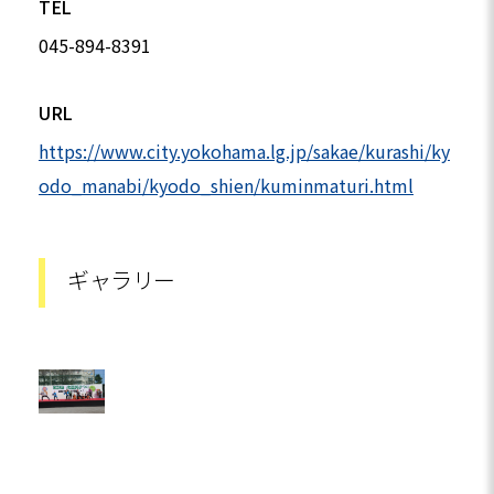
TEL
045-894-8391
URL
https://www.city.yokohama.lg.jp/sakae/kurashi/ky
odo_manabi/kyodo_shien/kuminmaturi.html
ギャラリー