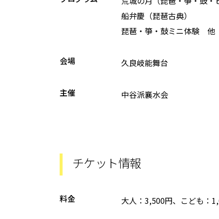
荒城の月（琵琶・箏・鼓・ピ
船弁慶（琵琶古典）
琵琶・箏・鼓ミニ体験 他
会場
久良岐能舞台
主催
中谷派襄水会
チケット情報
料金
大人：3,500円、こども：1,