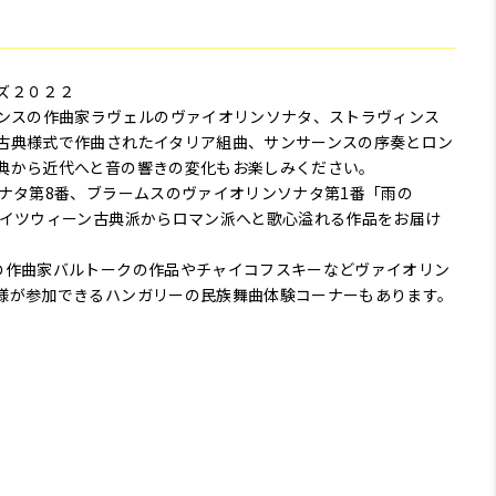
ーズ２０２２
ランスの作曲家ラヴェルのヴァイオリンソナタ、ストラヴィンス
古典様式で作曲されたイタリア組曲、サンサーンスの序奏とロン
典から近代へと音の響きの変化もお楽しみください。
ナタ第8番、ブラームスのヴァイオリンソナタ第1番「雨の
ドイツウィーン古典派からロマン派へと歌心溢れる作品をお届け
の作曲家バルトークの作品やチャイコフスキーなどヴァイオリン
様が参加できるハンガリーの民族舞曲体験コーナーもあります。