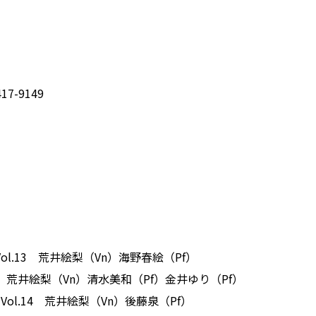
7-9149
ol.13 荒井絵梨（Vn）海野春絵（Pf）
 荒井絵梨（Vn）清水美和（Pf）金井ゆり（Pf）
Vol.14 荒井絵梨（Vn）後藤泉（Pf）