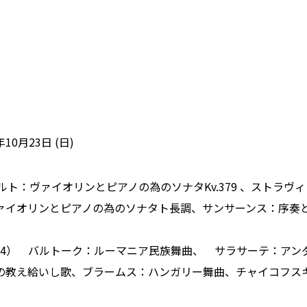
年10月23日 (日)
ァルト：ヴァイオリンとピアノの為のソナタKv.379 、ストラヴ
ァイオリンとピアノの為のソナタト長調、サンサーンス：序奏
24） バルトーク：ルーマニア民族舞曲、 サラサーテ：アン
の教え給いし歌、ブラームス：ハンガリー舞曲、チャイコフス