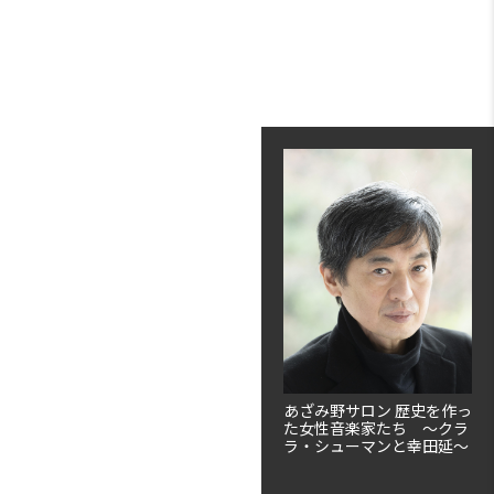
あざみ野サロン 歴史を作っ
た女性音楽家たち ～クラ
ラ・シューマンと幸田延～