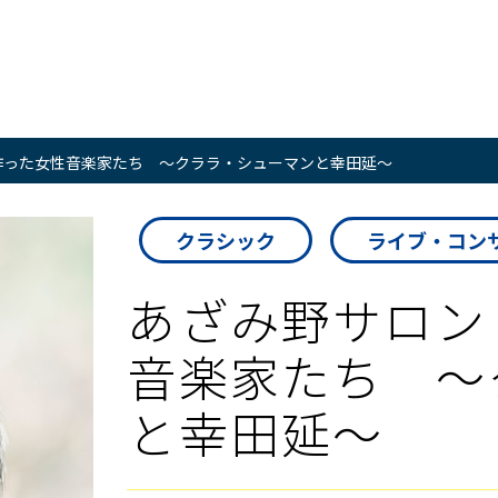
作った女性音楽家たち ～クララ・シューマンと幸田延～
クラシック
ライブ・コン
あざみ野サロン
音楽家たち ～
と幸田延～