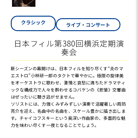
クラシック
ライブ・コンサート
日本フィル第380回横浜定期演
奏会
新シーズンの幕開けは、日本フィルを知り尽くす“炎のマ
エストロ”小林研一郎のタクトで華やかに。極限の旋律美
をオーケストラに歌わせ、激情と哀愁に満ちたドラマティ
ックな構成力で人々を酔わせるコバケンの《悲愴》交響曲
はぜったいに聴き逃がせません。
ソリストには、力強くみずみずしい演奏で活躍著しい周防
亮介を迎え、名曲中の名曲を、スケール豊かに描き出しま
す。チャイコフスキーという奥深い作曲家の、多面的な魅
力を味わい尽くす一夜となることでしょう。