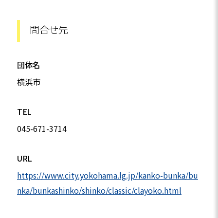
問合せ先
団体名
横浜市
TEL
045-671-3714
URL
https://www.city.yokohama.lg.jp/kanko-bunka/bu
nka/bunkashinko/shinko/classic/clayoko.html