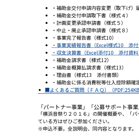
・補助金交付申請内容変更（取下げ）
・補助金交付申請取下書（様式４）
・計画変更承認申請書（様式５）
・中止・廃止承認申請書（様式８）
・事業完了報告書（様式10）
・事業実績報告書（Excel様式10 添
・収支決算書（Excel添付10 添付資
・補助金請求書（様式12）
・補助金概算払請求書（様式13）
・理由書（様式13 添付書類）
・補助金に係る消費税等仕入控除額確定
■よくあるご質問（ＦＡＱ）（PDF:254KB）
「パートナー事業」「公募サポート事業
「横浜音祭り２０１６」の開催概要や、「パ
ている方はぜひご参加ください。
※申込不要。全説明会、同内容となります。