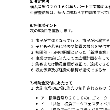
5.決定方法
横浜音祭り２０１６公募サポート事業補助金
※審査結果は、採否に関わらず申請者すべて
6.評価ポイント
次の6項目を重視します。
市民が主体となって行う、市民が出演する
子どもや若者に発表や鑑賞の機会を提供す
初開催・市内初開催といった「新規事業」
事業の実施に当たっての広報計画を有して
集客または動員目標が適正で、達成できる
収支予算及び経費の積算が適切であるか
7.補助金交付にあたって
実施事業の広報に当たり制作されるもの（
ア 横浜音祭り２０１６のロゴマーク
イ 「共催 横浜アーツフェスティバ
ウ 「横浜アーツフェスティバル実行