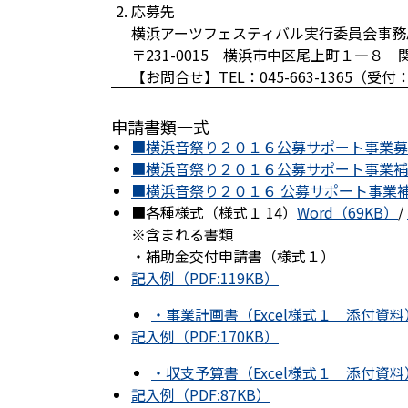
応募先
横浜アーツフェスティバル実行委員会事務
〒231-0015 横浜市中区尾上町１―
【お問合せ】TEL：045-663-1365（受付
申請書類一式
■横浜音祭り２０１６公募サポート事業募集要
■横浜音祭り２０１６公募サポート事業補助
■横浜音祭り２０１６ 公募サポート事業補助
■各種様式（様式１ 14）
Word（69KB）
/
※含まれる書類
・補助金交付申請書（様式１）
記入例（PDF:119KB）
・事業計画書（Excel様式１ 添付資料
記入例（PDF:170KB）
・収支予算書（Excel様式１ 添付資料
記入例（PDF:87KB）