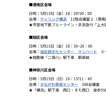
■港南区会場
日時：5月13日（金）18：30?20：00
会場：
ウィリング横浜
11階会議室２（港南区
★市営地下鉄ブルーライン・京浜急行「上大
■旭区会場
日時：5月13日（金）18：30~20：00
会場：
旭区民文化センター サンハート
ミー
★相鉄線「二俣川」駅下車 駅直結
■神奈川区会場
日時：5月15日（日）10：15?11：45
会場：
かながわ県民センター
306会議室 （
★「横浜」駅下車 西口・きた西口 徒歩5