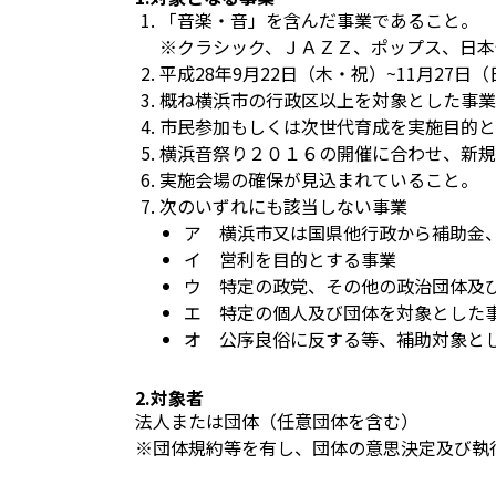
「音楽・音」を含んだ事業であること。
※クラシック、ＪＡＺＺ、ポップス、日本
平成28年9月22日（木・祝）~11月27
概ね横浜市の行政区以上を対象とした事業
市民参加もしくは次世代育成を実施目的と
横浜音祭り２０１６の開催に合わせ、新規
実施会場の確保が見込まれていること。
次のいずれにも該当しない事業
ア 横浜市又は国県他行政から補助金
イ 営利を目的とする事業
ウ 特定の政党、その他の政治団体及
エ 特定の個人及び団体を対象とした
オ 公序良俗に反する等、補助対象と
2.対象者
法人または団体（任意団体を含む）
※団体規約等を有し、団体の意思決定及び執