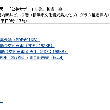
局 「公募サポート事業」担当 宛
８ 関内新井ビル６階（横浜市文化観光局文化プログラム推進課内
：平日9時~17時）
項（PDF:691KB）
金交付要綱（PDF：198KB）
金交付要綱 別表１（PDF：198KB）
PDF（297KB）
/
資金計画書（Excel)
）
）